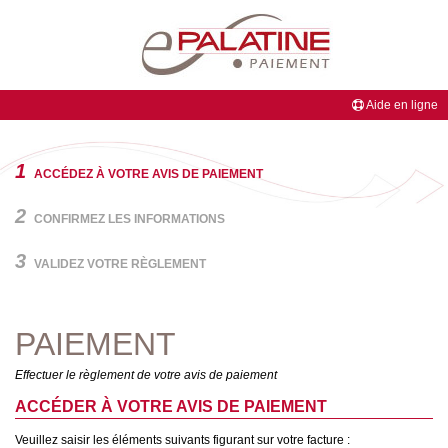
Aide en ligne
BIENVENUE
1
ACCÉDEZ À VOTRE AVIS DE PAIEMENT
sur
le
2
CONFIRMEZ LES INFORMATIONS
site
ePalatine
3
PAIEMENT
VALIDEZ VOTRE RÈGLEMENT
de
la
Banque
PAIEMENT
Palatine,
partenaire
Effectuer le règlement de votre avis de paiement
de
votre
ACCÉDER À VOTRE AVIS DE PAIEMENT
professionnel.
Veuillez saisir les éléments suivants figurant sur votre facture :