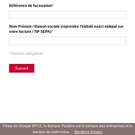
Effectuez
Référence de facturation
en
toute
sécurité
le
Nom Prénom / Raison sociale (reprendre l’intitulé exact indiqué sur
règlement
votre facture / TIP SEPA)
de
votre
avis
* Donnée obligatoire
de
paiement
en
Suivant
seulement
3
étapes.
Le
transfert
sera
effectué
sous
forme
Filiale de Groupe BPCE, la Banque Palatine est la banque des entreprises et la
d’un
banque du patrimoine.
Mentions légales