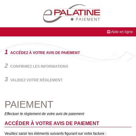
Aide en ligne
BIENVENUE
1
ACCÉDEZ À VOTRE AVIS DE PAIEMENT
sur
le
2
CONFIRMEZ LES INFORMATIONS
site
ePalatine
3
PAIEMENT
VALIDEZ VOTRE RÈGLEMENT
de
la
Banque
PAIEMENT
Palatine,
partenaire
Effectuer le règlement de votre avis de paiement
de
votre
ACCÉDER À VOTRE AVIS DE PAIEMENT
professionnel.
Veuillez saisir les éléments suivants figurant sur votre facture :