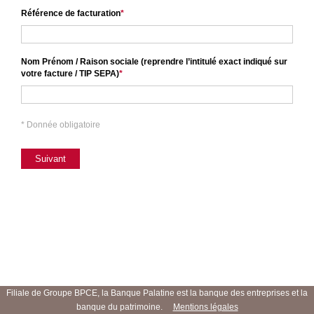
Effectuez
Référence de facturation
en
toute
sécurité
le
Nom Prénom / Raison sociale (reprendre l’intitulé exact indiqué sur
règlement
votre facture / TIP SEPA)
de
votre
avis
* Donnée obligatoire
de
paiement
en
Suivant
seulement
3
étapes.
Le
transfert
sera
effectué
sous
forme
Filiale de Groupe BPCE, la Banque Palatine est la banque des entreprises et la
d’un
banque du patrimoine.
Mentions légales