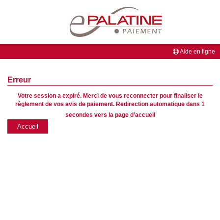
Aide en ligne
BIENVENUE
Erreur
sur
Votre session a expiré. Merci de vous reconnecter pour finaliser le
le
règlement de vos avis de paiement. Redirection automatique dans
1
site
secondes vers la page d’accueil
ePalatine
Accueil
PAIEMENT
de
la
Banque
Palatine,
partenaire
de
votre
professionnel.