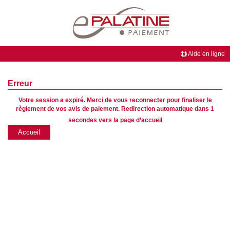
Aide en ligne
BIENVENUE
Erreur
sur
Votre session a expiré. Merci de vous reconnecter pour finaliser le
le
règlement de vos avis de paiement. Redirection automatique dans
1
site
secondes vers la page d’accueil
ePalatine
Accueil
PAIEMENT
de
la
Banque
Palatine,
partenaire
de
votre
professionnel.