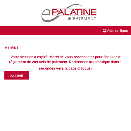
Aide en ligne
BIENVENUE
Erreur
sur
Votre session a expiré. Merci de vous reconnecter pour finaliser le
le
règlement de vos avis de paiement. Redirection automatique dans
1
site
secondes vers la page d’accueil
ePalatine
Accueil
PAIEMENT
de
la
Banque
Palatine,
partenaire
de
votre
professionnel.